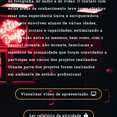
da fotografia, do áudio e do vídeo. O contato com
estas áreas de
conhecimento teve como objetivo
criar uma experiência única e enriquecedora.
O
projeto envolveu alunos de várias idades,
contextos sociais e capacidades,
estimulando a
colaboração entre os mesmos, bem como, com o
pessoal docente, não
docente, familiares e
membros da comunidade que foram convidados a
participar em
vários dos projetos realizados.
Grande parte dos projetos foram realizados
em
ambiente de estúdio profissional.
Visualizar vídeo de apresentação
Ler relatório da atividade