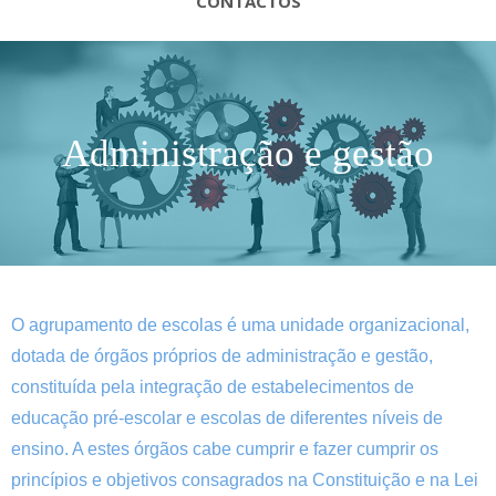
CONTACTOS
Administração e gestão
O agrupamento de e
scolas é uma unidade organizacional,
dotada de órgãos próprios de administração e gestão,
constituída pela integração de estabelecimentos de
educação pré-escolar e escolas de diferentes níveis de
ensino. A estes órgãos cabe cumprir e fazer cumprir os
princípios e objetivos consagrados na Constituição e na Lei